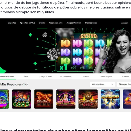
n el mundo de los jugadores de póker. Finalmente, será bueno buscar opinion
o grupos de debate de fanáticos del póker sobre los mejores casinos online en 
stimonios siempre son muy útiles.