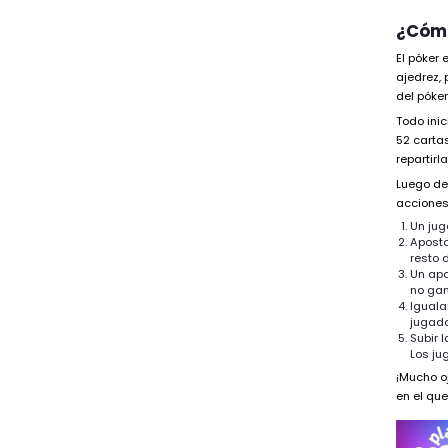
¿Cómo
El póker 
ajedrez, 
del póker
Todo inic
52 cartas
repartirl
Luego de 
acciones 
Un jug
Aposta
resto 
Un apo
no gan
Iguala
jugado
Subir 
Los ju
¡Mucho o
en el que