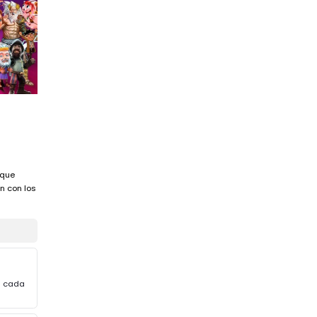
 que
n con los
s cada