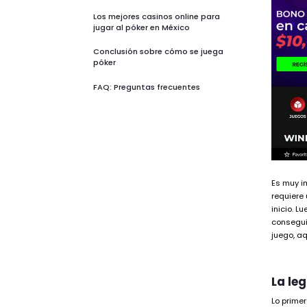
Los mejores casinos online para
jugar al póker en México
Conclusión sobre cómo se juega
póker
FAQ: Preguntas frecuentes
Es muy i
requiere 
inicio. L
conseguir
juego, aq
La le
Lo primer