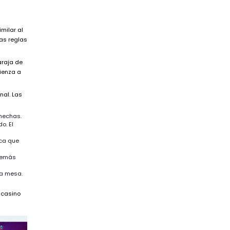
milar al
las reglas
araja de
mienza a
nal. Las
 hechas.
o. El
ica que
 demás
la mesa.
 casino