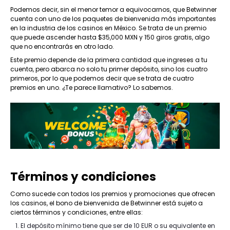
Podemos decir, sin el menor temor a equivocarnos, que Betwinner
cuenta con uno de los paquetes de bienvenida más importantes
en la industria de los casinos en México. Se trata de un premio
que puede ascender hasta $35,000 MXN y 150 giros gratis, algo
que no encontrarás en otro lado.
Este premio depende de la primera cantidad que ingreses a tu
cuenta, pero abarca no solo tu primer depósito, sino los cuatro
primeros, por lo que podemos decir que se trata de cuatro
premios en uno. ¿Te parece llamativo? Lo sabemos.
Términos y condiciones
Como sucede con todos los premios y promociones que ofrecen
los casinos, el bono de bienvenida de Betwinner está sujeto a
ciertos términos y condiciones, entre ellas:
El depósito mínimo tiene que ser de 10 EUR o su equivalente en