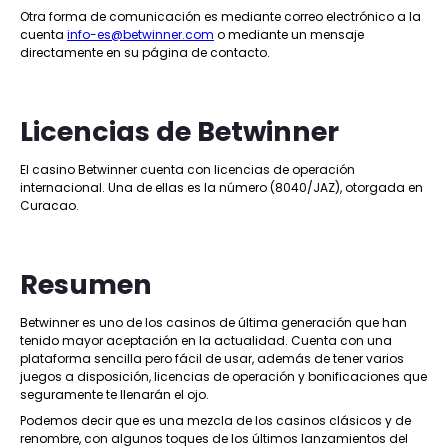
Otra forma de comunicación es mediante correo electrónico a la
cuenta
info-es@betwinner.com
o mediante un mensaje
directamente en su página de contacto.
Licencias de Betwinner
El casino Betwinner cuenta con licencias de operación
internacional. Una de ellas es la número (8040/JAZ), otorgada en
Curacao.
Resumen
Betwinner es uno de los casinos de última generación que han
tenido mayor aceptación en la actualidad. Cuenta con una
plataforma sencilla pero fácil de usar, además de tener varios
juegos a disposición, licencias de operación y bonificaciones que
seguramente te llenarán el ojo.
Podemos decir que es una mezcla de los casinos clásicos y de
renombre, con algunos toques de los últimos lanzamientos del