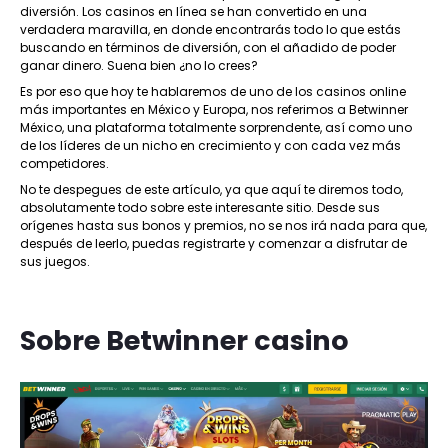
diversión. Los casinos en línea se han convertido en una
verdadera maravilla, en donde encontrarás todo lo que estás
buscando en términos de diversión, con el añadido de poder
ganar dinero. Suena bien ¿no lo crees?
Es por eso que hoy te hablaremos de uno de los casinos online
más importantes en México y Europa, nos referimos a Betwinner
México, una plataforma totalmente sorprendente, así como uno
de los líderes de un nicho en crecimiento y con cada vez más
competidores.
No te despegues de este artículo, ya que aquí te diremos todo,
absolutamente todo sobre este interesante sitio. Desde sus
orígenes hasta sus bonos y premios, no se nos irá nada para que,
después de leerlo, puedas registrarte y comenzar a disfrutar de
sus juegos.
Sobre Betwinner casino