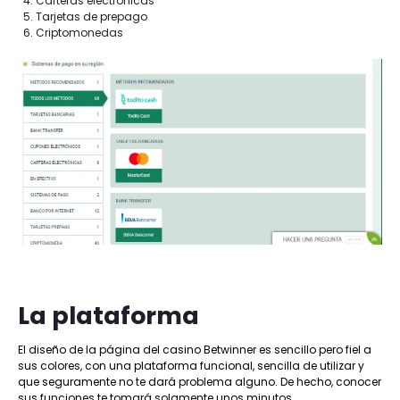
Carteras electrónicas
Tarjetas de prepago
Criptomonedas
La plataforma
El diseño de la página del casino Betwinner es sencillo pero fiel a
sus colores, con una plataforma funcional, sencilla de utilizar y
que seguramente no te dará problema alguno. De hecho, conocer
sus funciones te tomará solamente unos minutos.