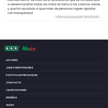
a desenmarañar todos los mitos en torno a los casinos online,
y que ha ayudado a que miles de personas logren apostar
con tranquilidad.
Ultima actualización: 14/04/2025
AUTORES
JUEGO RESPONSABLE
POLÍTICA DE PRIVACIDAD
CONTACTO
СALIFICACIONES
RESEÑAS
GUÍAS