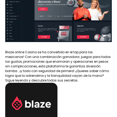
Blaze online Casino
se ha convertido en el top para los
mexicanos! Con una combinación ganadora: juegos para todos
los gustos, promociones que enamoran y operaciones en pesos
sin complicaciones, esta plataforma te garantiza diversión
bomba… ¡y todo con seguridad de primera! ¿Quieres saber cómo
logra que la adrenalina y la tranquilidad vayan de la mano?
Sigue leyendo y descubre todos sus secretos.