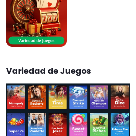
Variedad de Juegos