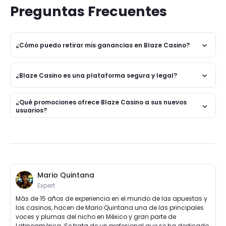
Preguntas Frecuentes
¿Cómo puedo retirar mis ganancias en Blaze Casino?
Blaze Casino es confiable, para retirar tus ganancias,
¿Blaze Casino es una plataforma segura y legal?
debes iniciar sesión en tu cuenta, dirigirte a la sección
de "Retiros" y seleccionar el método de pago de tu
Sí, Blaze Casino en linea opera bajo una licencia de
preferencia. Es importante asegurarse de que la
¿Qué promociones ofrece Blaze Casino a sus nuevos
juego emitida por el Gobierno de Curazao, lo que
usuarios?
cuenta o método seleccionado esté a tu nombre para
garantiza prácticas transparentes y reguladas.
garantizar la seguridad de la transacción.
Blaze Casino cuenta con un atractivo bono de
Además, la plataforma utiliza tecnología de
bienvenida que consiste en un bono del 100% hasta
encriptación SSL para proteger los datos y
$3,500 MXN más 40 giros gratis en juegos exclusivos de
transacciones de los jugadores.
Casino Online Blaze. Además, la plataforma ofrece
promociones regulares y un programa VIP para
Mario Quintana
jugadores frecuentes.
Expert
Más de 15 años de experiencia en el mundo de las apuestas y
los casinos, hacen de Mario Quintana una de las principales
voces y plumas del nicho en México y gran parte de
Latinoamérica. Se trata de un profesional que se ha dedicado