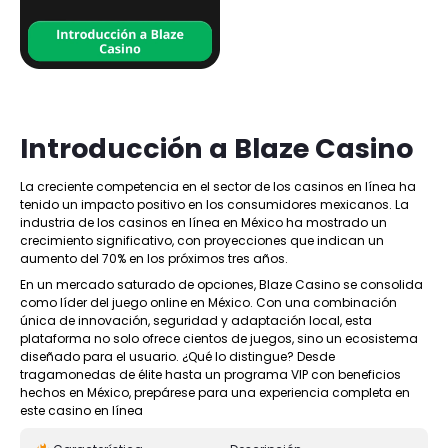
Introducción a Blaze Casino
La creciente competencia en el sector de los casinos en línea ha
tenido un impacto positivo en los consumidores mexicanos. La
industria de los casinos en línea en México ha mostrado un
crecimiento significativo, con proyecciones que indican un
aumento del 70% en los próximos tres años.
En un mercado saturado de opciones,
Blaze Casino
se consolida
como líder del juego online en México. Con una combinación
única de innovación, seguridad y adaptación local, esta
plataforma no solo ofrece cientos de juegos, sino un ecosistema
diseñado para el usuario. ¿Qué lo distingue? Desde
tragamonedas de élite hasta un programa VIP con beneficios
hechos en México, prepárese para una experiencia completa en
este casino en línea