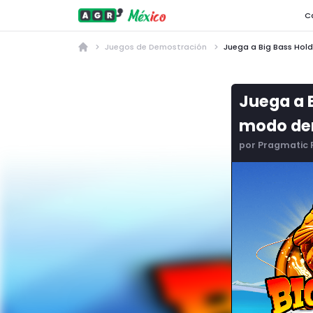
Ca
Juegos de Demostración
Juega a Big Bass Hol
Juega a 
modo d
por Pragmatic 