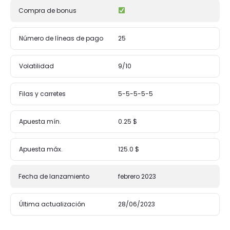
Compra de bonus
Número de líneas de pago
25
Volatilidad
9/10
Filas y carretes
5-5-5-5-5
Apuesta mín.
0.25 $
Apuesta máx.
125.0 $
Fecha de lanzamiento
febrero 2023
Última actualización
28/06/2023