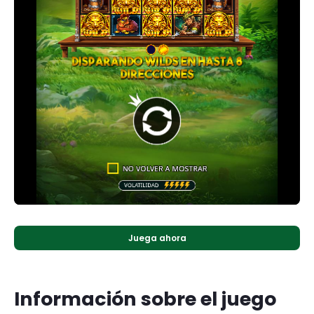
Juega ahora
Información sobre el juego