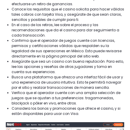
efectuarse un retiro de ganancias.
Conoce los requisitos que el casino solicita para hacer válidos
tales cobros con tarjeta Visa, y asegúrate de que sean claros,
sencillos y posibles de cumplir para ti.
En el caso de los retiros, lee sobre el proceso y las
recomendaciones que da el casino para dar seguimiento a
cada transacción.
Confirma que el operador de juegos cuente con licencias,
permisos y certificaciones válidas que respalden su la
legalidad de sus operaciones en México. Esto puede revisarse
directamente en la página principal del sitio web.
Asegúrate que sea un casino con buena reputación. Para esto,
lee las opciones y reseñas de otros jugadores y toma en
cuenta sus experiencias.
Busca una plataforma que ofrezca una interfaz fácil de usar y
una experiencia de usuario intuitiva. Esto te permitirá navegar
por el sitio y realizar transacciones de manera sencilla.
Verifica que el operador cuente con una amplia selección de
juegos que se ajusten a tus preferencias: tragamonedas,
blackjack o póker en vivo, entre otros.
Considera los bonos y promociones que ofrece el casino, y si
están disponibles para usar con Visa.