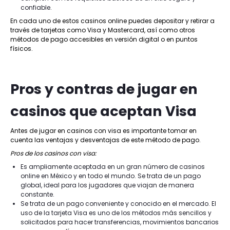
confiable.
En cada uno de estos casinos online puedes depositar y retirar a
través de tarjetas como Visa y Mastercard, así como otros
métodos de pago accesibles en versión digital o en puntos
físicos.
Pros y contras de jugar en
casinos que aceptan Visa
Antes de jugar en casinos con visa es importante tomar en
cuenta las ventajas y desventajas de este método de pago.
Pros de los
casinos con visa:
Es ampliamente aceptada en un gran número de casinos
online en México y en todo el mundo. Se trata de un pago
global, ideal para los jugadores que viajan de manera
constante.
Se trata de un pago conveniente y conocido en el mercado. El
uso de la tarjeta Visa es uno de los métodos más sencillos y
solicitados para hacer transferencias, movimientos bancarios