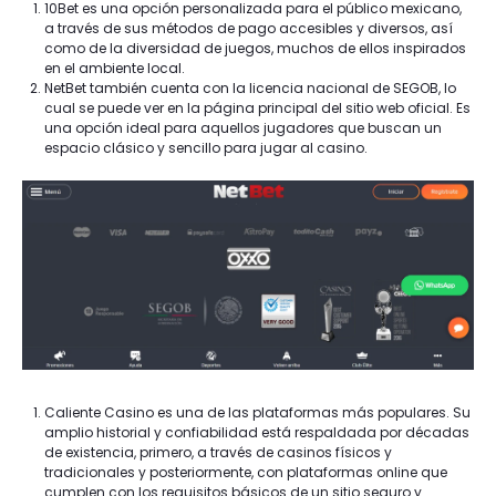
10Bet es una opción personalizada para el público mexicano,
a través de sus métodos de pago accesibles y diversos, así
como de la diversidad de juegos, muchos de ellos inspirados
en el ambiente local.
NetBet también cuenta con la licencia nacional de SEGOB, lo
cual se puede ver en la página principal del sitio web oficial. Es
una opción ideal para aquellos jugadores que buscan un
espacio clásico y sencillo para jugar al casino.
Caliente Casino es una de las plataformas más populares. Su
amplio historial y confiabilidad está respaldada por décadas
de existencia, primero, a través de casinos físicos y
tradicionales y posteriormente, con plataformas online que
cumplen con los requisitos básicos de un sitio seguro y