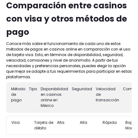
Comparación entre casinos
con visa y otros métodos de
pago
Conoce más sobre el funcionamiento de cada uno de estos
métodos de pagos en casinos online en comparación con el uso
de tarjeta visa. Esto, en términos de disponibilidad, seguridad,
velocidad, comisiones y nivel de anonimato. A partir de tus
necesidades y preferencias personales, puedes elegir la opción
que mejor se adapte a tus requerimientos para participar en estas
plataformas.
Método
Tipo
Disponibilidad
Seguridad
Velocidad
Comisi
de
en casinos
de
pago
online en
transacción
México
Visa
Tarjeta de
Alta
Alta
Rápida
Bajas
débito
Moder