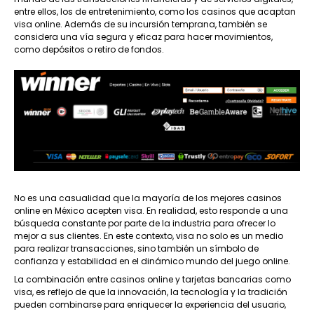
entre ellos, los de entretenimiento, como los casinos que acaptan
visa online. Además de su incursión temprana, también se
considera una vía segura y eficaz para hacer movimientos,
como depósitos o retiro de fondos.
No es una casualidad que la mayoría de los mejores casinos
online en México acepten visa. En realidad, esto responde a una
búsqueda constante por parte de la industria para ofrecer lo
mejor a sus clientes. En este contexto, visa no solo es un medio
para realizar transacciones, sino también un símbolo de
confianza y estabilidad en el dinámico mundo del juego online.
La combinación entre casinos online y tarjetas bancarias como
visa, es reflejo de que la innovación, la tecnología y la tradición
pueden combinarse para enriquecer la experiencia del usuario,