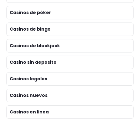
Casinos de póker
Casinos de bingo
Casinos de blackjack
Casino sin deposito
Casinos legales
Casinos nuevos
Casinos en linea