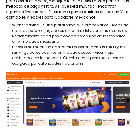
para operar en México, manejan la tarjeta Visa como parte de sus
métodos de pago y retiro. Así que será muy fácil encontrar
alguno idóneo para ti. Estos son algunos casinos online con Visa
confiables y legales para jugadores mexicanos:
Winner casino: Es una plataforma que ofrece varios juegos de
casinos para los jugadores amantes del azar y las apuestas.
Recientemente se ha posicionado como uno de los favoritos
en el mercado mexicano.
Betsson se mantiene de manera constante en las listas y los
rankings de los casinos online que aceptan visa mejor
calificados en la industria. Cuenta con el permiso o licencia
otorgado por autoridades nacionales.