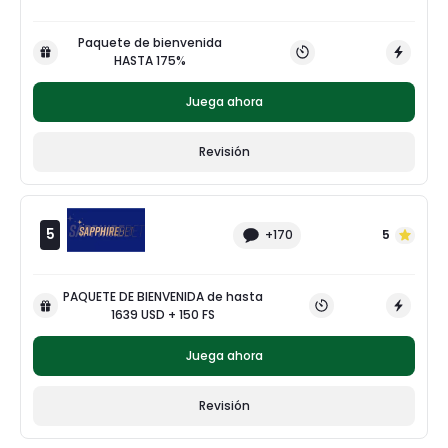
Paquete de bienvenida
HASTA 175%
Juega ahora
Revisión
5
+170
5
PAQUETE DE BIENVENIDA de hasta
1639 USD + 150 FS
Juega ahora
Revisión