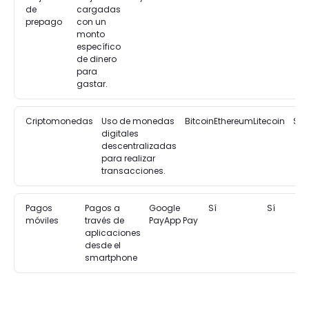
de
cargadas
prepago
con un
monto
específico
de dinero
para
gastar.
Criptomonedas
Uso de monedas
BitcoinEthereumLitecoin
Sí
digitales
descentralizadas
para realizar
transacciones.
Pagos
Pagos a
Google
Sí
Sí
móviles
través de
PayApp Pay
aplicaciones
desde el
smartphone