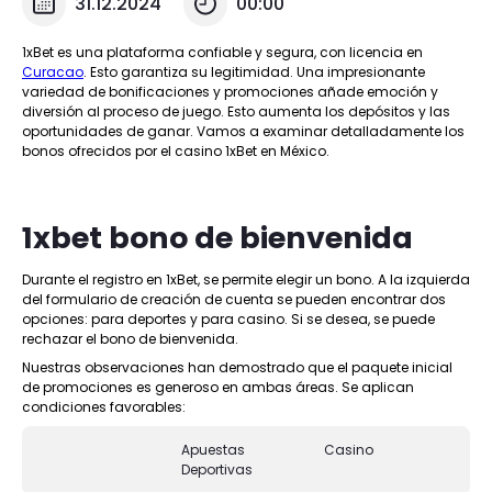
31.12.2024
00:00
1xBet es una plataforma confiable y segura, con licencia en
Curacao
. Esto garantiza su legitimidad. Una impresionante
variedad de bonificaciones y promociones añade emoción y
diversión al proceso de juego. Esto aumenta los depósitos y las
oportunidades de ganar. Vamos a examinar detalladamente los
bonos ofrecidos por el casino 1xBet en México.
1xbet bono de bienvenida
Durante el registro en 1xBet, se permite elegir un bono. A la izquierda
del formulario de creación de cuenta se pueden encontrar dos
opciones: para deportes y para casino. Si se desea, se puede
rechazar el bono de bienvenida.
Nuestras observaciones han demostrado que el paquete inicial
de promociones es generoso en ambas áreas. Se aplican
condiciones favorables:
Apuestas
Casino
Deportivas