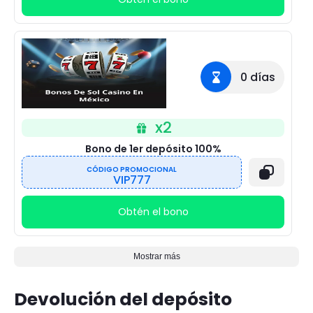
0 días
x2
Bono de 1er depósito 100%
CÓDIGO PROMOCIONAL
VIP777
Obtén el bono
Mostrar más
Devolución del depósito