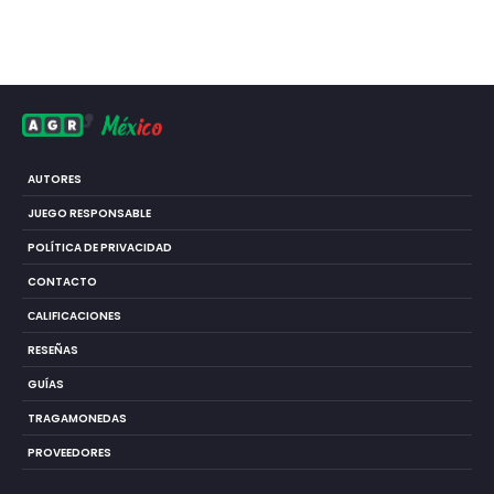
AUTORES
JUEGO RESPONSABLE
POLÍTICA DE PRIVACIDAD
CONTACTO
СALIFICACIONES
RESEÑAS
GUÍAS
TRAGAMONEDAS
PROVEEDORES