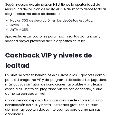
Según nuestra experiencia, en 1xBet tienes la oportunidad de
recibir una devolución de hasta el 35% del monto depositado al
elegir ciertos métodos de depósito:
Hay un 30% de devolución en los depósitos AstroPay;
Jeton – 30%;
AirTM – 35%.
Aprovecha estas opciones para maximizar tus ganancias y
sacar el mayor provecho de tus depósitos en 1xBet.
Cashback VIP y niveles de
lealtad
En 1xBet, se ofrecen beneficios exclusivos a los jugadores como
parte del programa VIP y del programa de lealtad. Los jugadores
más activos disfrutan de condiciones favorables y privilegios
especiales. Dentro del programa VIP, reciben cashback, el cual
aumenta con cada nivel.
Con el décimo depósito, los jugadores pueden conseguir una
bonificación del 50% y hasta 100 tiradas gratuitas. En 1xBet,
siempre hay oportunidades interesantes para aumentar sus
ganancias.