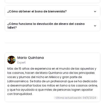
Los bonos en 1xbet estan disponibles para apuestas
¿Cómo obtener el bono de bienvenida?
deportivas y casino. Puede leer todas las ofertas en
detalle en la sección "Promos" de la web oficial.
Solo se necesita registro y depósito. Los pesos de
¿Cómo funciona la devolución de dinero del casino
bonificación se mostrarán automáticamente en el
1xBet?
saldo.
En el sitio web de 1xbet, el cashback funciona en
diferentes direcciones. En primer lugar, parte de los
fondos se pueden devolver en caso de pérdida. En
segundo lugar, el reembolso también se aplica a los
depósitos.
Mario Quintana
Expert
Más de 15 años de experiencia en el mundo de las apuestas y
los casinos, hacen de Mario Quintana una de las principales
voces y plumas del nicho en México y gran parte de
Latinoamérica. Se trata de un profesional que se ha dedicado
a desenmarañar todos los mitos en torno a los casinos online,
y que ha ayudado a que miles de personas logren apostar
con tranquilidad.
Ultima actualización: 04/11/2024