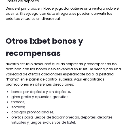
límites de depósito.
Desde el principio, en 1xbet el jugador obtiene una ventaja sobre el
casino. Si se juega con éxito el regalo, se pueden convertir los
créditos virtuales en dinero real.
Otros 1xbet bonos y
recompensas
Nuestro estudio descubrió que las sorpresas y recompensas no
terminan con los bonos de bienvenida en 1xBet. De hecho, hay una
variedad de ofertas adicionales esperándote bajo la pestaña
“Promo” en el panel de control superior. Aquí encontrarás
promociones en diferentes direcciones:
bonos por depósito y sin depósito;
giros gratis y apuestas gratuitas;
torneos;
sorteos;
códigos promocionales;
ofertas para juegos de tragamonedas, deportes, deportes
virtuales y juegos exclusivos de 1xBet.