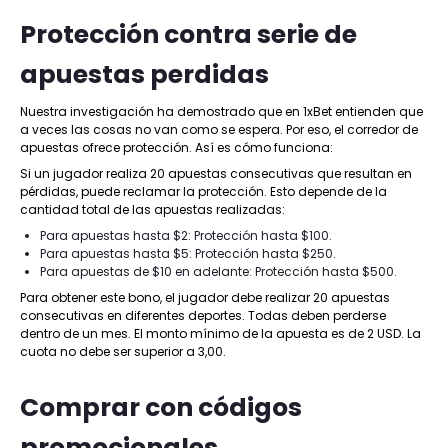
Protección contra serie de
apuestas perdidas
Nuestra investigación ha demostrado que en 1xBet entienden que
a veces las cosas no van como se espera. Por eso, el corredor de
apuestas ofrece protección. Así es cómo funciona:
Si un jugador realiza 20 apuestas consecutivas que resultan en
pérdidas, puede reclamar la protección. Esto depende de la
cantidad total de las apuestas realizadas:
Para apuestas hasta $2: Protección hasta $100.
Para apuestas hasta $5: Protección hasta $250.
Para apuestas de $10 en adelante: Protección hasta $500.
Para obtener este bono, el jugador debe realizar 20 apuestas
consecutivas en diferentes deportes. Todas deben perderse
dentro de un mes. El monto mínimo de la apuesta es de 2 USD. La
cuota no debe ser superior a 3,00.
Comprar con códigos
promocionales