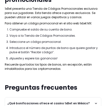
1xBet presenta una Tienda de Códigos Promocionales exclusiva
para sus jugadores. Esta tienda ofrece cupones exclusivos. Se
pueden utilizar en varios juegos deportivos y casinos.
Para obtener un código promocional en el sitio web 1xbet MX:
Compruebe el saldo de su cuenta de bono.
Vaya a la Tienda de Códigos Promocionales.
Seleccione un código promocional.
Introduzca el número de puntos de bono que quiere gastar y
pulse el botón “Recibir código”.
¡Apueste y espere las ganancias!
Recuerde que todos los tipos de bonos, sin excepción, están
inhabilitados para las criptomonedas.
Preguntas frecuentes
¿Qué bonificaciones ofrece el casino 1xBet en México?