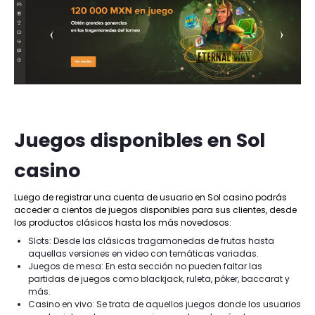
Juegos disponibles en Sol
casino
Luego de registrar una cuenta de usuario en Sol casino podrás
acceder a cientos de juegos disponibles para sus clientes, desde
los productos clásicos hasta los más novedosos:
Slots: Desde las clásicas tragamonedas de frutas hasta
aquellas versiones en video con temáticas variadas.
Juegos de mesa: En esta sección no pueden faltar las
partidas de juegos como blackjack, ruleta, póker, baccarat y
más.
Casino en vivo: Se trata de aquellos juegos donde los usuarios