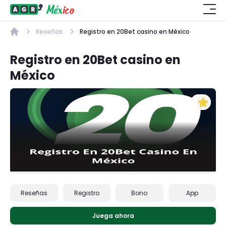
Reseñas
Registro en 20Bet casino en México
Registro en 20Bet casino en
México
Reseñas
Registro
Bono
App
Juega ahora