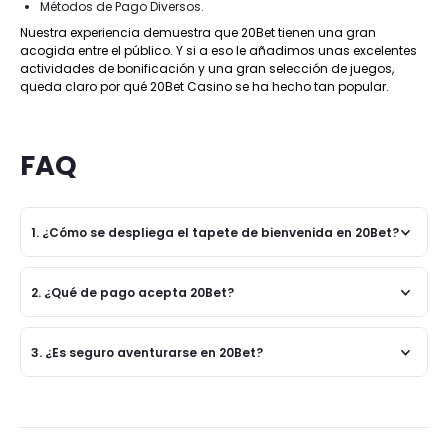
Métodos de Pago Diversos.
Nuestra experiencia demuestra que 20Bet tienen una gran
acogida entre el público. Y si a eso le añadimos unas excelentes
actividades de bonificación y una gran selección de juegos,
queda claro por qué 20Bet Casino se ha hecho tan popular.
FAQ
1. ¿Cómo se despliega el tapete de bienvenida en 20Bet?
En 20Bet, tras cruzar el umbral con tu registro y
2. ¿Qué de pago acepta 20Bet?
sembrar tu primer depósito, el bono de bienvenida en
la sección de promociones.
20Bet acepta las cards, las e-wallets, las
3. ¿Es seguro aventurarse en 20Bet?
criptomonedas y los antiguos de las transferencias
bancarias.
Con la guardia de Curazao velando sus murallas y el
hechizo del cifrado SSL protegiendo cada susurro,
20Bet se erige como fortaleza inexpugnable en el